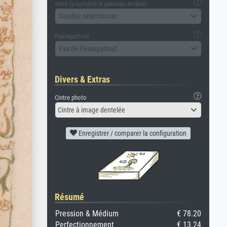
verre (y compris le panneau arrière)
Veuillez sélectionner
Passepartout
Pas de Passepartout
Divers & Extras
Cintre photo
Cintre à image dentelée
Enregistrer / comparer la configuration
Résumé
Pression & Médium
€ 78.20
Perfectionnement
€ 13.24