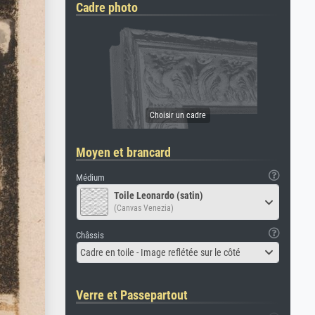
Cadre photo
Moyen et brancard
Médium
Toile Leonardo (satin)
(Canvas Venezia)
Châssis
Cadre en toile - Image reflétée sur le côté
Verre et Passepartout