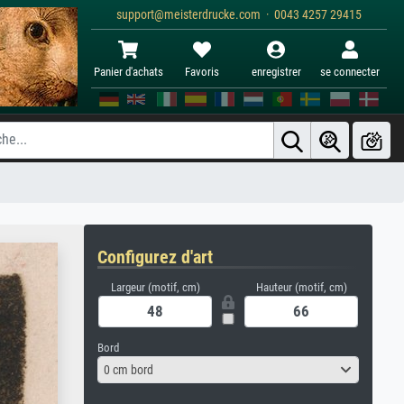
support@meisterdrucke.com · 0043 4257 29415
Panier d'achats
Favoris
enregistrer
se connecter
Configurez d'art
Largeur (motif, cm)
Hauteur (motif, cm)
Bord
0 cm bord