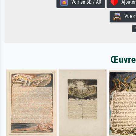
Voir en 3D / AR
Ajouter 
Vue de 
Œuvres