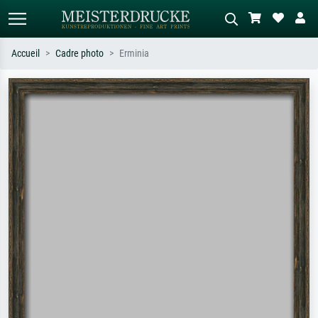
Accueil
Cadre photo
Erminia
Recherche standard
Recherche d'images IA
Recherchez par artiste, titre ou style –
Décrivez la scène – ex. prairie verte,
ex. Monet, Nuit étoilée,
abstrait avec beaucoup de rouge,
impressionnisme, vague de Hokusai,
tableau sombre, nu debout près d'un
nu.
arbre.