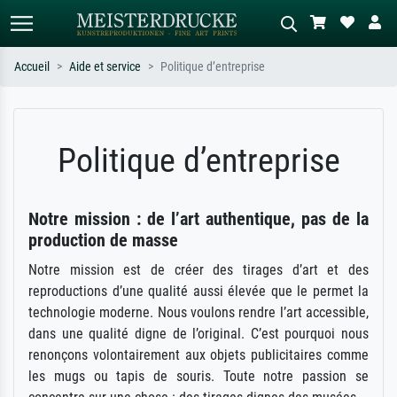
Accueil
Aide et service
Politique d’entreprise
Recherche standard
Recherche d'images IA
Recherchez par artiste, titre ou style –
Décrivez la scène – ex. prairie verte,
Politique d’entreprise
ex. Monet, Nuit étoilée,
abstrait avec beaucoup de rouge,
impressionnisme, vague de Hokusai,
tableau sombre, nu debout près d'un
nu.
arbre.
Notre mission : de l’art authentique, pas de la
production de masse
Notre mission est de créer des tirages d’art et des
reproductions d’une qualité aussi élevée que le permet la
technologie moderne. Nous voulons rendre l’art accessible,
dans une qualité digne de l’original. C’est pourquoi nous
renonçons volontairement aux objets publicitaires comme
les mugs ou tapis de souris. Toute notre passion se