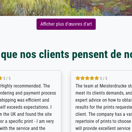
Afficher plus d'œuvres d'art
 que nos clients pensent de n
5 / 5
5 / 5
/ Highly recommended. The
The team at Meisterdrucke st
 ordering and payment process
meet its clients demands, an
shipping was efficient and
expert advice on how to obtai
self exceeds expectations. I
results for the prints request
n the UK and found the site
client. The company has a va
or a specific print - I am very
repertoire of prints to choose
with the service and the
will provide excellent service