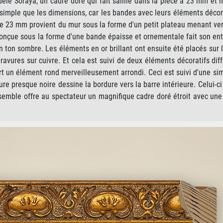
odèle Soraya, un cadre doré qui fait saillie dans la pièce à 23 mm et
 simple que les dimensions, car les bandes avec leurs éléments décor
 de 23 mm provient du mur sous la forme d'un petit plateau menant ver
 conçue sous la forme d'une bande épaisse et ornementale fait son en
un ton sombre. Les éléments en or brillant ont ensuite été placés sur 
ravures sur cuivre. Et cela est suivi de deux éléments décoratifs dif
part un élément rond merveilleusement arrondi. Ceci est suivi d'une si
re presque noire dessine la bordure vers la barre intérieure. Celui-ci
semble offre au spectateur un magnifique cadre doré étroit avec une