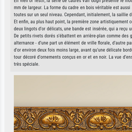
En vieil or festif, la série de cadres Van Gogh présente le m
mm de largeur. La forme du cadre en bois véritable est aussi
toutes sur un seul niveau. Cependant, initialement, la saillie
Et enfin, au plus haut point, la première zone artistiquement
deux lingots d'or délicats, une bande est insérée, qui a reçu 
De petits rivets dorés s'ébattent en arrière-plan comme des g
alternance - d'une part un élément de vrille florale, d'autre 
d'or environ deux fois moins large, avant qu'une délicate bordu
tour décoré d'ornements conçus en or et en noir. La vue d'en
très spéciale.