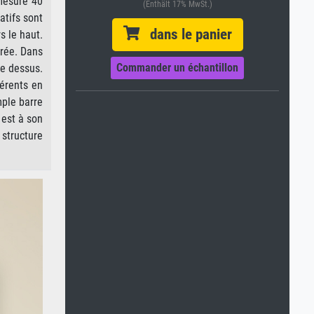
 mesure 40
(Enthält 17% MwSt.)
atifs sont
dans le panier
s le haut.
trée. Dans
Commander un échantillon
le dessus.
férents en
mple barre
 est à son
 structure