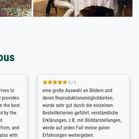
ous
5 / 5
rives to
eine große Auswahl an Bildern und
d provides
deren Reproduktionsmöglichkeiten;
n the best
wurde sehr gut durch die einzelnen
ed by the
Bestellkriterien geführt, verständliche
st
Erklärungen, z.B. mit Bilddarstellungen,
 from, and
werde auf jeden Fall meine guten
 also with
Erfahrungen weitergeben.