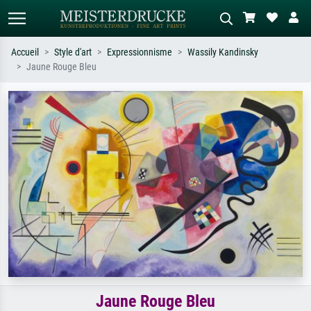
Accueil
Style d'art
Expressionnisme
Wassily Kandinsky
Jaune Rouge Bleu
Recherche standard
Recherche d'images IA
Recherchez par artiste, titre ou style –
Décrivez la scène – ex. prairie verte,
ex. Monet, Nuit étoilée,
abstrait avec beaucoup de rouge,
impressionnisme, vague de Hokusai,
tableau sombre, nu debout près d'un
nu.
arbre.
Jaune Rouge Bleu