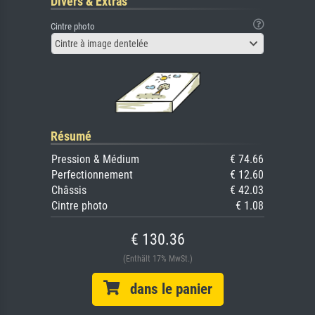
Divers & Extras
Cintre photo
Cintre à image dentelée
Résumé
Pression & Médium
€ 74.66
Perfectionnement
€ 12.60
Châssis
€ 42.03
Cintre photo
€ 1.08
€ 130.36
(Enthält 17% MwSt.)
dans le panier