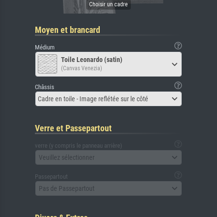
Moyen et brancard
Médium
Toile Leonardo (satin)
(Canvas Venezia)
Châssis
Cadre en toile - Image reflétée sur le côté
Verre et Passepartout
verre (y compris le panneau arrière)
Veuillez sélectionner
Passepartout
Pas de Passepartout