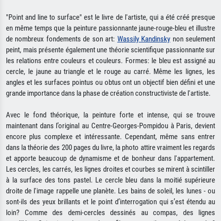
"Point and line to surface" est le livre de l'artiste, qui a été créé presque
en même temps que la peinture passionnante jaune-rouge-bleu et illustre
de nombreux fondements de son art:
Wassily Kandinsky
non seulement
peint, mais présente également une théorie scientifique passionnante sur
les relations entre couleurs et couleurs. Formes: le bleu est assigné au
cercle, le jaune au triangle et le rouge au carré. Même les lignes, les
angles et les surfaces pointus ou obtus ont un objectif bien défini et une
grande importance dans la phase de création constructiviste de l'artiste.
Avec le fond théorique, la peinture forte et intense, qui se trouve
maintenant dans l’original au Centre-Georges-Pompidou à Paris, devient
encore plus complexe et intéressante. Cependant, même sans entrer
dans la théorie des 200 pages du livre, la photo attire vraiment les regards
et apporte beaucoup de dynamisme et de bonheur dans l'appartement.
Les cercles, les carrés, les lignes droites et courbes se mirent à scintiller
à la surface des tons pastel. Le cercle bleu dans la moitié supérieure
droite de l'image rappelle une planète. Les bains de soleil, les lunes - ou
sont-ils des yeux brillants et le point d’interrogation qui s’est étendu au
loin? Comme des demi-cercles dessinés au compas, des lignes