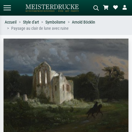
Accueil
Style d'art
Symbolisme
Arnold Böcklin
Paysage au clair de lune avec ruine
Recherche standard
Recherche d'images IA
Recherchez par artiste, titre ou style –
Décrivez la scène – ex. prairie verte,
ex. Monet, Nuit étoilée,
abstrait avec beaucoup de rouge,
impressionnisme, vague de Hokusai,
tableau sombre, nu debout près d'un
nu.
arbre.