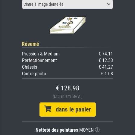
Cintre à image dentelée
Résumé
Pression & Médium
€ 74.11
Perfectionnement
€ 12.53
Châssis
€ 41.27
Cintre photo
€ 1.08
€ 128.98
(Enthält 17% MwSt.)
dans le panier
Netteté des peintures
MOYEN