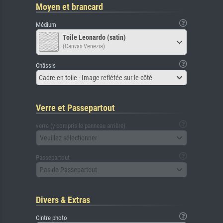
Moyen et brancard
Médium
Toile Leonardo (satin)
(Canvas Venezia)
Châssis
Cadre en toile - Image reflétée sur le côté
Verre et Passepartout
verre (y compris le panneau arrière)
Veuillez sélectionner
Passepartout
Pas de Passepartout
Divers & Extras
Cintre photo