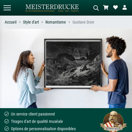
Accueil
Style d'art
Romantisme
Gustave Dore
Recherche standard
Recherche d'images IA
Recherchez par artiste, titre ou style –
Décrivez la scène – ex. prairie verte,
ex. Monet, Nuit étoilée,
abstrait avec beaucoup de rouge,
impressionnisme, vague de Hokusai,
tableau sombre, nu debout près d'un
nu.
arbre.
Un service client passionné
Tirages d'art de qualité muséale
Options de personnalisation disponibles