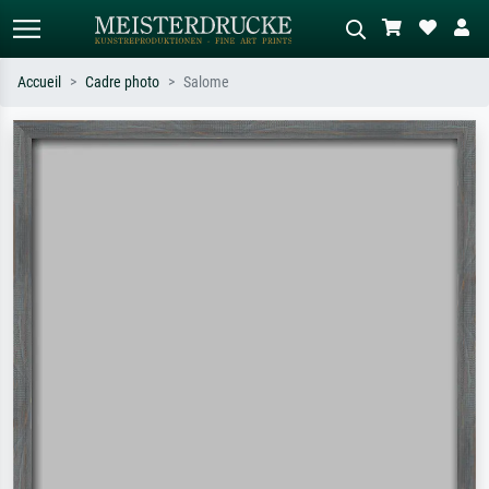
Accueil
Cadre photo
Salome
Recherche standard
Recherche d'images IA
Recherchez par artiste, titre ou style –
Décrivez la scène – ex. prairie verte,
ex. Monet, Nuit étoilée,
abstrait avec beaucoup de rouge,
impressionnisme, vague de Hokusai,
tableau sombre, nu debout près d'un
nu.
arbre.