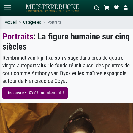
Accueil
Catégories
Portraits
Portraits
: La figure humaine sur cinq
Recherche standard
Recherche d'images IA
siècles
Recherchez par artiste, titre ou style –
Décrivez la scène – ex. prairie verte,
ex. Monet, Nuit étoilée,
abstrait avec beaucoup de rouge,
impressionnisme, vague de Hokusai,
tableau sombre, nu debout près d'un
Rembrandt van Rijn fixa son visage dans près de quatre-
nu.
arbre.
vingts autoportraits ; le fonds réunit aussi des peintres de
cour comme Anthony van Dyck et les maîtres espagnols
autour de Francisco de Goya.
Découvrez !XYZ ! maintenant !