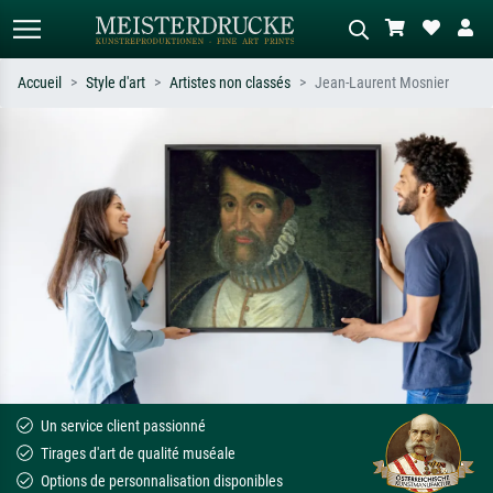
Accueil
Style d'art
Artistes non classés
Jean-Laurent Mosnier
Recherche standard
Recherche d'images IA
Recherchez par artiste, titre ou style –
Décrivez la scène – ex. prairie verte,
ex. Monet, Nuit étoilée,
abstrait avec beaucoup de rouge,
impressionnisme, vague de Hokusai,
tableau sombre, nu debout près d'un
nu.
arbre.
Un service client passionné
Tirages d'art de qualité muséale
Options de personnalisation disponibles