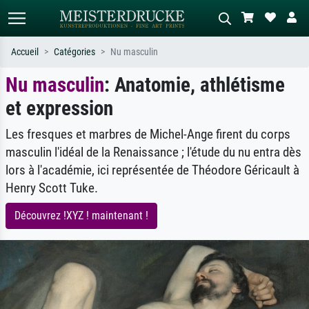
Accueil
Catégories
Nu masculin
Nu masculin
: Anatomie, athlétisme
Recherche standard
Recherche d'images IA
et expression
Recherchez par artiste, titre ou style –
Décrivez la scène – ex. prairie verte,
ex. Monet, Nuit étoilée,
abstrait avec beaucoup de rouge,
impressionnisme, vague de Hokusai,
tableau sombre, nu debout près d'un
Les fresques et marbres de Michel-Ange firent du corps
nu.
arbre.
masculin l'idéal de la Renaissance ; l'étude du nu entra dès
lors à l'académie, ici représentée de Théodore Géricault à
Henry Scott Tuke.
Découvrez !XYZ ! maintenant !