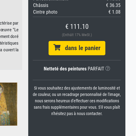
Châssis
€ 36.35
Cintre photo
€ 1.08
ctérise par
€ 111.10
d'œuvre "Le
(Enthält 17% MwSt.)
tement doré
éristiques
dans le panier
a ouvert la
Netteté des peintures
PARFAIT
Si vous souhaitez des ajustements de luminosité et
de couleur, ou un recadrage personnalisé de l'image,
nous serons heureux d'effectuer ces modifications
sans frais supplémentaires pour vous. S'il vous plaît
n'hésitez pas à nous contacter.