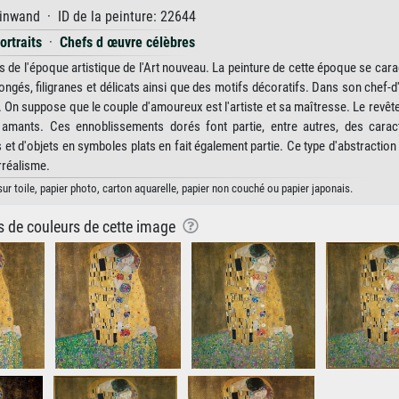
inwand · ID de la peinture: 22644
ortraits
·
Chefs d œuvre célèbres
 de l'époque artistique de l'Art nouveau. La peinture de cette époque se cara
ngés, filigranes et délicats ainsi que des motifs décoratifs. Dans son chef-
té. On suppose que le couple d'amoureux est l'artiste et sa maîtresse. Le revê
x amants. Ces ennoblissements dorés font partie, entre autres, des caract
et d'objets en symboles plats en fait également partie. Ce type d'abstraction 
rréalisme.
sur toile, papier photo, carton aquarelle, papier non couché ou papier japonais.
ns de couleurs de cette image