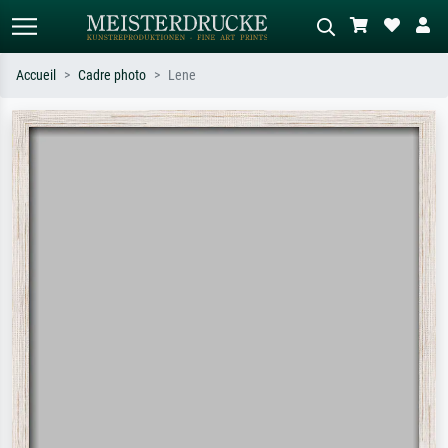
Accueil
Cadre photo
Lene
Recherche standard
Recherche d'images IA
Recherchez par artiste, titre ou style –
Décrivez la scène – ex. prairie verte,
ex. Monet, Nuit étoilée,
abstrait avec beaucoup de rouge,
impressionnisme, vague de Hokusai,
tableau sombre, nu debout près d'un
nu.
arbre.