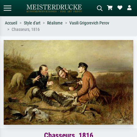
Accueil
Style d'art
Réalisme
Vasili Grigorevich Perov
Chasseurs, 1816
Recherche standard
Recherche d'images IA
Recherchez par artiste, titre ou style –
Décrivez la scène – ex. prairie verte,
ex. Monet, Nuit étoilée,
abstrait avec beaucoup de rouge,
impressionnisme, vague de Hokusai,
tableau sombre, nu debout près d'un
nu.
arbre.
Chasseurs, 1816