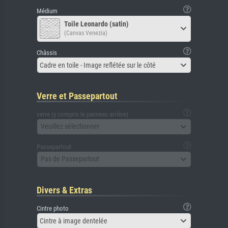
Médium
Toile Leonardo (satin)
(Canvas Venezia)
Châssis
Cadre en toile - Image reflétée sur le côté
Verre et Passepartout
verre (y compris le panneau arrière)
Veuillez sélectionner
Passepartout
Pas de Passepartout
Divers & Extras
Cintre photo
Cintre à image dentelée