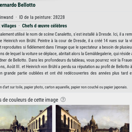
ernardo Bellotto
inwand · ID de la peinture: 28228
t villages
·
Chefs d œuvre célèbres
également utilisé le nom de scène Canaletto, s'est installé à Dresde. Ici, il a r
re Heinrich von Brühl. Peintre à la cour de Dresde, il a créé 14 vues sur la vil
t reproduites si fidèlement dans l'image que le spectateur a besoin de plusieu
ns de lequel la voiture se déplace, abritait alors la Gemäldegalerie, qui réside 
ner de Bellotto. Dans les profondeurs du tableau, vous pourrez voir la Fraue
s, Août III. et Heinrich von Brühl a perdu sa réputation au profit de Bellotto 
en grande partie oubliées et ont été redécouvertes des années plus tard e
d'art sur toile, papier photo, carton aquarelle, papier non couché ou papier japonais.
ns de couleurs de cette image