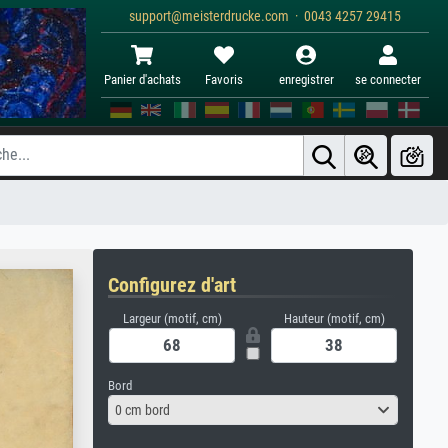
support@meisterdrucke.com · 0043 4257 29415
Panier d'achats
Favoris
enregistrer
se connecter
Configurez d'art
Largeur (motif, cm)
Hauteur (motif, cm)
Bord
0 cm bord