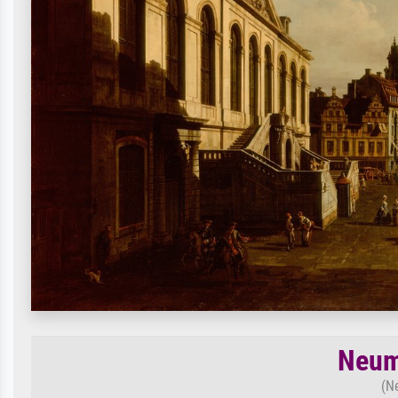
Neum
(N