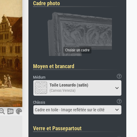
Cadre photo
Moyen et brancard
Médium
Toile Leonardo (satin)
(Canvas Venezia)
Châssis
Cadre en toile - Image reflétée sur le côté
Verre et Passepartout