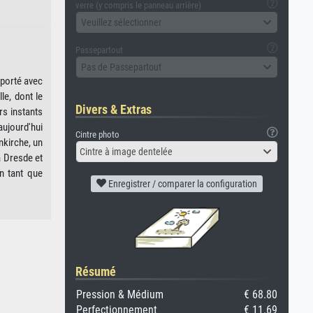
verre (y compris le panneau arrière)
Veuillez sélectionner
Passepartout
Pas de Passepartout
emporté avec
le, dont le
Divers & Extras
rs instants
aujourd'hui
Cintre photo
nkirche, un
Cintre à image dentelée
à Dresde et
n tant que
Enregistrer / comparer la configuration
Résumé
Pression & Médium
€ 68.80
Perfectionnement
€ 11.69