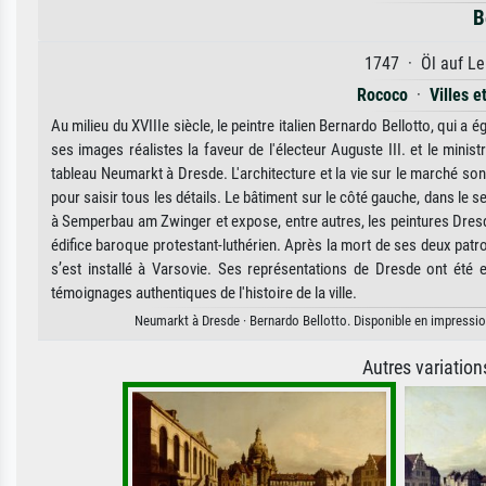
B
1747 · Öl auf Le
Rococo
·
Villes e
Au milieu du XVIIIe siècle, le peintre italien Bernardo Bellotto, qui a 
ses images réalistes la faveur de l'électeur Auguste III. et le minist
tableau Neumarkt à Dresde. L'architecture et la vie sur le marché son
pour saisir tous les détails. Le bâtiment sur le côté gauche, dans le se
à Semperbau am Zwinger et expose, entre autres, les peintures Dresd
édifice baroque protestant-luthérien. Après la mort de ses deux patron
s’est installé à Varsovie. Ses représentations de Dresde ont été 
témoignages authentiques de l'histoire de la ville.
Neumarkt à Dresde · Bernardo Bellotto. Disponible en impression 
Autres variatio