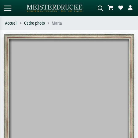
Accueil
Cadre photo
Marta
Recherche standard
Recherche d'images IA
Recherchez par artiste, titre ou style –
Décrivez la scène – ex. prairie verte,
ex. Monet, Nuit étoilée,
abstrait avec beaucoup de rouge,
impressionnisme, vague de Hokusai,
tableau sombre, nu debout près d'un
nu.
arbre.