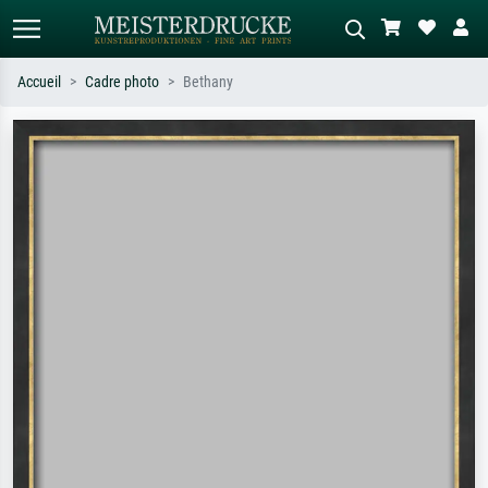
Accueil
Cadre photo
Bethany
Recherche standard
Recherche d'images IA
Recherchez par artiste, titre ou style –
Décrivez la scène – ex. prairie verte,
ex. Monet, Nuit étoilée,
abstrait avec beaucoup de rouge,
impressionnisme, vague de Hokusai,
tableau sombre, nu debout près d'un
nu.
arbre.