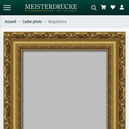
Accueil
Cadre photo
Magdalena
Recherche standard
Recherche d'images IA
Recherchez par artiste, titre ou style –
Décrivez la scène – ex. prairie verte,
ex. Monet, Nuit étoilée,
abstrait avec beaucoup de rouge,
impressionnisme, vague de Hokusai,
tableau sombre, nu debout près d'un
nu.
arbre.