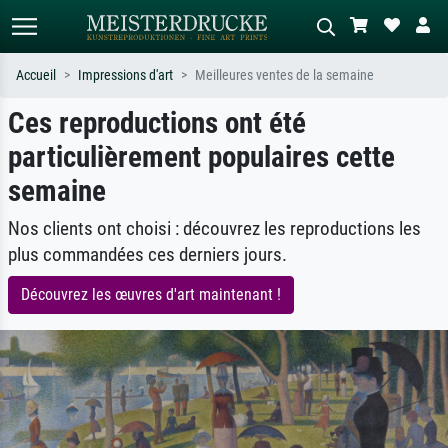
Accueil
Impressions d'art
Meilleures ventes de la semaine
Ces reproductions ont été
Recherche standard
Recherche d'images IA
particulièrement populaires cette
Recherchez par artiste, titre ou style –
Décrivez la scène – ex. prairie verte,
ex. Monet, Nuit étoilée,
abstrait avec beaucoup de rouge,
semaine
impressionnisme, vague de Hokusai,
tableau sombre, nu debout près d'un
nu.
arbre.
Nos clients ont choisi : découvrez les reproductions les
plus commandées ces derniers jours.
Découvrez les œuvres d'art maintenant !