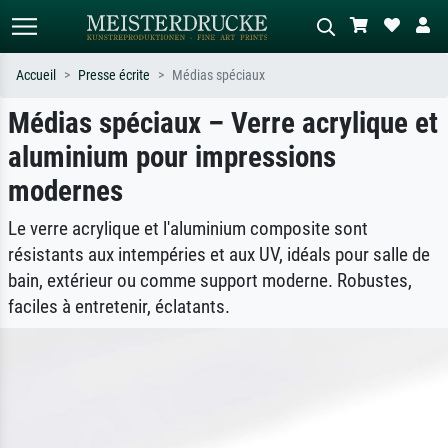
Accueil
Presse écrite
Médias spéciaux
Médias spéciaux – Verre acrylique et
Recherche standard
Recherche d'images IA
aluminium pour impressions
Recherchez par artiste, titre ou style –
Décrivez la scène – ex. prairie verte,
ex. Monet, Nuit étoilée,
abstrait avec beaucoup de rouge,
modernes
impressionnisme, vague de Hokusai,
tableau sombre, nu debout près d'un
nu.
arbre.
Le verre acrylique et l'aluminium composite sont
résistants aux intempéries et aux UV, idéals pour salle de
bain, extérieur ou comme support moderne. Robustes,
faciles à entretenir, éclatants.