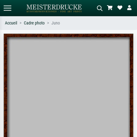
Accueil
Cadre photo
Juno
Recherche standard
Recherche d'images IA
Recherchez par artiste, titre ou style –
Décrivez la scène – ex. prairie verte,
ex. Monet, Nuit étoilée,
abstrait avec beaucoup de rouge,
impressionnisme, vague de Hokusai,
tableau sombre, nu debout près d'un
nu.
arbre.