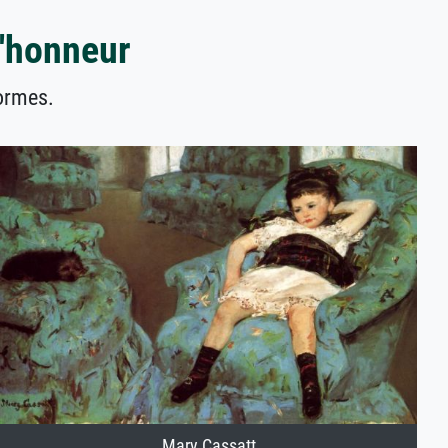
l'honneur
formes.
Mary Cassatt