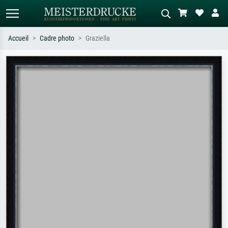
Accueil
Cadre photo
Graziella
Recherche standard
Recherche d'images IA
Recherchez par artiste, titre ou style –
Décrivez la scène – ex. prairie verte,
ex. Monet, Nuit étoilée,
abstrait avec beaucoup de rouge,
impressionnisme, vague de Hokusai,
tableau sombre, nu debout près d'un
nu.
arbre.