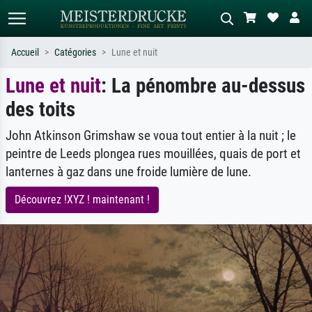
Accueil
Catégories
Lune et nuit
Lune et nuit
: La pénombre au-dessus
Recherche standard
Recherche d'images IA
des toits
Recherchez par artiste, titre ou style –
Décrivez la scène – ex. prairie verte,
ex. Monet, Nuit étoilée,
abstrait avec beaucoup de rouge,
impressionnisme, vague de Hokusai,
tableau sombre, nu debout près d'un
John Atkinson Grimshaw se voua tout entier à la nuit ; le
nu.
arbre.
peintre de Leeds plongea rues mouillées, quais de port et
lanternes à gaz dans une froide lumière de lune.
Découvrez !XYZ ! maintenant !