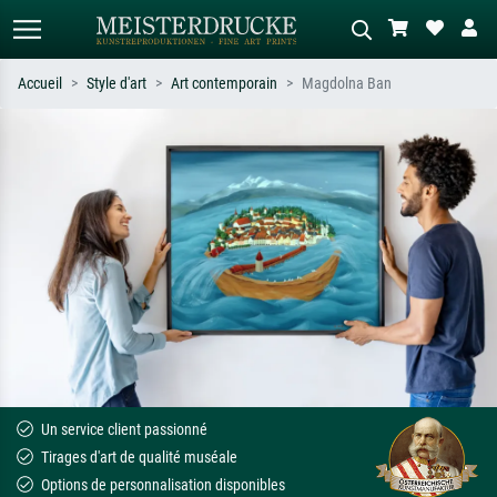
Accueil
Style d'art
Art contemporain
Magdolna Ban
Recherche standard
Recherche d'images IA
Recherchez par artiste, titre ou style –
Décrivez la scène – ex. prairie verte,
ex. Monet, Nuit étoilée,
abstrait avec beaucoup de rouge,
impressionnisme, vague de Hokusai,
tableau sombre, nu debout près d'un
nu.
arbre.
Un service client passionné
Tirages d'art de qualité muséale
Options de personnalisation disponibles