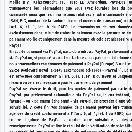
Mollie B.V., Keizersgracht 313, 1016 EE Amsterdam, Pays-Bas, a
transmettons les informations que vous avez fournies lors du pr
commande ainsi que les informations relatives à votre commande (no
IBAN, BIC, montant de la facture, devise et numéro de transaction) con
l'art. 6, al. 1, let. b du RGPD. La transmission de vos données 
exclusivement dans le but de traiter le paiement avec le prestataire de
paiement Mollie et uniquement dans la mesure où cela est nécessaire à 
Paypal
En cas de paiement via PayPal, carte de crédit via PayPal, prélèvement
via PayPal ou, si proposé, « achat sur facture » ou « paiement échelonné »
nous transmettons vos données de paiement à PayPal (Europe) S.a.r.l. et 
22-24 Boulevard Royal, L-2449 Luxembourg (ci-après « PayPal »). La t
est effectuée conformément à l'art. 6, al. 1, let. b du RGPD et unique
mesure où cela est nécessaire pour le traitement du paiement.
PayPal se réserve le droit, pour les modes de paiement par carte de
PayPal, par prélèvement automatique via PayPal ou, le cas échéant, 
facture » ou « paiement échelonné » via PayPal, de procéder à une véri
solvabilité. À cette fin, vos données de paiement peuvent être trans
agences de crédit conformément à l' l'art. 6, al. 1, let. f du RGPD, su
l'intérêt légitime de PayPal à vérifier votre solvabilité, à des
renseignements. PayPal utilise le résultat de la vérification de solvabili