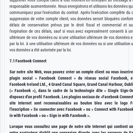
supprimer votre compte client à tout moment en envoyant un message à l
responsable susmentionnée. Nous enregistrons et utilisons les données q
communiquez pour l'exécution du contrat. Après l'exécution complète du c
suppression de votre compte client, vos données seront bloquées confo
délais de conservation prévus par le droit fiscal et commercial et s
l'expiration de ces délais, sauf si vous avez expressément consenti à une
ultérieure de vos données ou si une utilisation ultérieure de vos données e
par la loi. à une utilisation ultérieure de vos données ou si une utilisation 
vos données a été autorisée par la loi.
7.1 Facebook Connect
Sur notre site Web, vous pouvez créer un compte client ou vous inscrire
plugin social « Facebook Connect » du réseau social Facebook, ex
Facebook Ireland Ltd., 4 Grand Canal Square, Grand Canal Harbour, Dubli
(« Facebook »), dans le cadre de la technologie dite « Single Sign-On
disposez d'un profil Facebook. Les plugins sociaux de «Facebook Connect
site Internet sont reconnaissables au bouton bleu avec le logo F
l'inscription « Se connecter avec Facebook » ou « Connect with Faceboo
in with Facebook » ou « Sign in with Facebook ».
Lorsque vous consultez une page de notre site Internet qui contient un
votre navigateur établit une connexion directe avec les serveurs de F