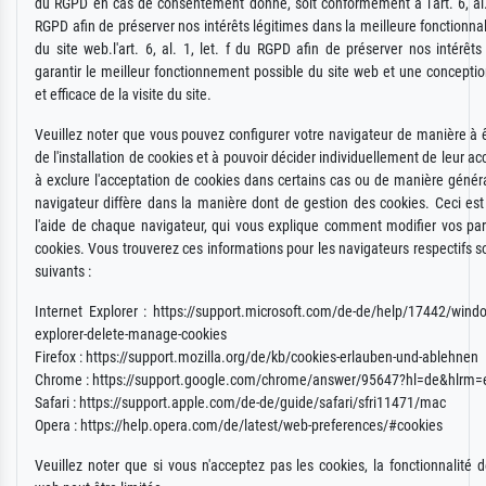
du RGPD en cas de consentement donné, soit conformément à l'art. 6, al. 
RGPD afin de préserver nos intérêts légitimes dans la meilleure fonctionnal
du site web.l'art. 6, al. 1, let. f du RGPD afin de préserver nos intérêts
garantir le meilleur fonctionnement possible du site web et une conceptio
et efficace de la visite du site.
Veuillez noter que vous pouvez configurer votre navigateur de manière à 
de l'installation de cookies et à pouvoir décider individuellement de leur a
à exclure l'acceptation de cookies dans certains cas ou de manière géné
navigateur diffère dans la manière dont de gestion des cookies. Ceci est
l'aide de chaque navigateur, qui vous explique comment modifier vos pa
cookies. Vous trouverez ces informations pour les navigateurs respectifs so
suivants :
Internet Explorer : https://support.microsoft.com/de-de/help/17442/windo
explorer-delete-manage-cookies
Firefox : https://support.mozilla.org/de/kb/cookies-erlauben-und-ablehnen
Chrome : https://support.google.com/chrome/answer/95647?hl=de&hlrm=
Safari : https://support.apple.com/de-de/guide/safari/sfri11471/mac
Opera : https://help.opera.com/de/latest/web-preferences/#cookies
Veuillez noter que si vous n'acceptez pas les cookies, la fonctionnalité d