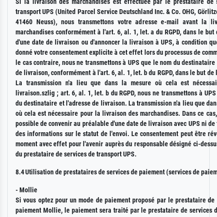
Si la livraison des marchandises est effectuée par le prestataire de 
transport UPS (United Parcel Service Deutschland Inc. & Co. OHG, Görlitz
41460 Neuss), nous transmettons votre adresse e-mail avant la li
marchandises conformément à l'art. 6, al. 1, let. a du RGPD, dans le but
d'une date de livraison ou d'annoncer la livraison à UPS, à condition q
donné votre consentement explicite à cet effet lors du processus de co
le cas contraire, nous ne transmettons à UPS que le nom du destinataire 
de livraison, conformément à l'art. 6, al. 1, let. b du RGPD, dans le but de 
La transmission n'a lieu que dans la mesure où cela est nécessai
livraison.szlig ; art. 6, al. 1, let. b du RGPD, nous ne transmettons à UP
du destinataire et l'adresse de livraison. La transmission n'a lieu que da
où cela est nécessaire pour la livraison des marchandises. Dans ce cas, 
possible de convenir au préalable d'une date de livraison avec UPS ni de
des informations sur le statut de l'envoi. Le consentement peut être ré
moment avec effet pour l'avenir auprès du responsable désigné ci-dessu
du prestataire de services de transport UPS.
8.4
Utilisation de prestataires de services de paiement (services de paie
- Mollie
Si vous optez pour un mode de paiement proposé par le prestataire de 
paiement Mollie, le paiement sera traité par le prestataire de services