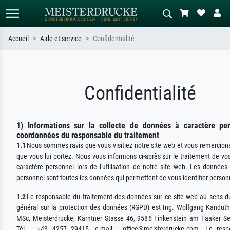
Accueil
Aide et service
Confidentialité
Recherche standard
Recherche d'images IA
Recherchez par artiste, titre ou style –
Décrivez la scène – ex. prairie verte,
Confidentialité
ex. Monet, Nuit étoilée,
abstrait avec beaucoup de rouge,
impressionnisme, vague de Hokusai,
tableau sombre, nu debout près d'un
nu.
arbre.
1) Informations sur la collecte de données à caractère pe
coordonnées du responsable du traitement
1.1
Nous sommes ravis que vous visitiez notre site web et vous remercions 
que vous lui portez. Nous vous informons ci-après sur le traitement de v
caractère personnel lors de l'utilisation de notre site web. Les données
personnel sont toutes les données qui permettent de vous identifier perso
1.2
Le responsable du traitement des données sur ce site web au sens d
général sur la protection des données (RGPD) est Ing. Wolfgang Kandu
MSc, Meisterdrucke, Kärntner Stasse 46, 9586 Finkenstein am Faaker See
Tél. : +43 4257 29415, e-mail : office@meisterdrucke.com. Le res