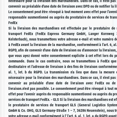
nécessaire pour la livraison des marchandises. Dans ce cas, il n'est pas
convenir au préalable d'une date de livraison avec DPD ou de notifier la l
Le consentement peut être révoqué à tout moment avec effet pour l'aven
responsable susmentionné ou auprès du prestataire de services de trans
FedEx
Si la livraison des marchandises est effectuée par le prestataire de 
transport FedEx (FedEx Express Germany GmbH, Langer Kornweg 
Kelsterbach), nous transmettons votre adresse e-mail et votre numéro d
à FedEx avant la livraison de la marchandise, conformément à l'art. 6, al. 
RGPD, afin de convenir d'une date de livraison ou d'annoncer la livraison,
que vous ayez donné votre consentement explicite à cet effet lors du p
commande. Dans le cas contraire, nous ne transmettons à FedEx qu
destinataire et l'adresse de livraison à des fins de livraison conformément
al. 1, let. b du RGPD. La transmission n'a lieu que dans la mesure 
nécessaire pour la livraison des marchandises. Dans ce cas, il n'est pas
convenir au préalable d'une date de livraison avec FedEx ou de n
livraison.n'est pas possible. Le consentement peut être révoqué à tout
effet pour l'avenir auprès du responsable susmentionné ou auprès du pr
services de transport FedEx. - GLS Si la livraison des marchandises est e
le prestataire de services de transport GLS (General Logistics Syst
GmbH & Co. OHG, GLS Germany-Straße 1 – 7, 36286 Neuenstein), nous t
votre adresse e-mail conformément à l' l'art. 6, al. 1, let. a du RGPD avant