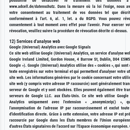
possibilité de désactiver le traitement des données à 
www.adcell.de/datenschutz. Dans la mesure où la loi l'exige, nous a
votre consentement au traitement de vos données tel que décrit
conformément à l'art. 6, al. 1, let. a du RGPD. Vous pouvez révo
consentement à tout moment avec effet pour l'avenir. Pour exercer vot
révocation, veuillez suivre la procédure de révocation décrite ci-dessus.
12) Services d'analyse web
Google (Universal) Analytics avec Google Signals
Ce site web utilise Google (Universal) Analytics, un service d'analyse we
Google Ireland Limited, Gordon House, 4 Barrow St, Dublin, D04 E5W5,
Google »). Google (Universal) Analytics utilise des « cookies », qui sont 
texte enregistrés sur votre terminal et qui permettent d'analyser votre ut
site web. Les informations générées par le cookie concernant votre utili
site web (y compris votre adresse IP raccourcie) sont généralement tra
serveur de Google et y sont stockées. Elles peuvent également être tra
serveurs de Google LLC. aux États-Unis. Ce site web utilise Google 
Analytics uniquement avec l'extension « _anonymizeIp() », qu
l'anonymisation de l'adresse IP par raccourcissement et exclut toute 
d'identification directe. Grâce à cette extension, votre adresse IP est p
raccourcie par Google dans les États membres de l'Union européen
d'autres États signataires de l'accord sur l'Espace économique européen. 