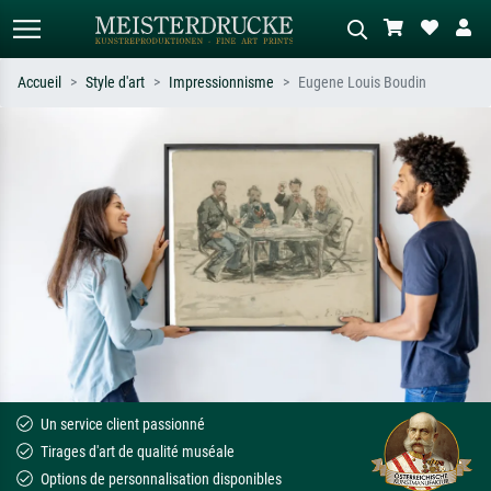
Accueil
Style d'art
Impressionnisme
Eugene Louis Boudin
Recherche standard
Recherche d'images IA
Recherchez par artiste, titre ou style –
Décrivez la scène – ex. prairie verte,
ex. Monet, Nuit étoilée,
abstrait avec beaucoup de rouge,
impressionnisme, vague de Hokusai,
tableau sombre, nu debout près d'un
nu.
arbre.
Un service client passionné
Tirages d'art de qualité muséale
Options de personnalisation disponibles