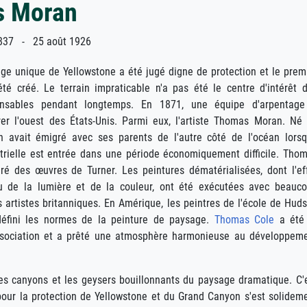
 Moran
837 - 25 août 1926
ge unique de Yellowstone a été jugé digne de protection et le prem
été créé. Le terrain impraticable n'a pas été le centre d'intérêt 
ponsables pendant longtemps. En 1871, une équipe d'arpentag
orer l'ouest des États-Unis. Parmi eux, l'artiste Thomas Moran. Né
n avait émigré avec ses parents de l'autre côté de l'océan lors
strielle est entrée dans une période économiquement difficile. Tho
iré des œuvres de Turner. Les peintures dématérialisées, dont l'ef
u de la lumière et de la couleur, ont été exécutées avec beauc
s artistes britanniques. En Amérique, les peintres de l'école de Hud
défini les normes de la peinture de paysage.
Thomas Cole
a été
ssociation et a prêté une atmosphère harmonieuse au développem
s canyons et les geysers bouillonnants du paysage dramatique. C'
pour la protection de Yellowstone et du Grand Canyon s'est solidem