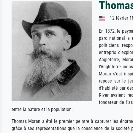
Thomas
12 février 1
En 1872, le paysa
parc national a 
politiciens res
entrepris d'expl
Angleterre, Mora
l'Angleterre indu
Moran s'est insp
repose sur le je
d'habileté par de
River avaient re
fondateur de l'a
entre la nature et la population.
Thomas Moran a été le premier peintre à capturer les énorme
grâce à ses représentations que la conscience de la société 