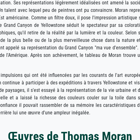
ntation. Ses représentations légèrement idéalisées ont amené la soci
Un talent avec lequel peu de peintres ont pu convaincre. Moran repr
Est américaine. Comme un filtre doux, il pose l'impression artistique 
e Grand Canyon de Yellowstone séduit le spectateur par sa colorat
iques, qu'il retire de la réalité par la lumière et la couleur. Selon 
, de la plus belle ou de la plus merveilleuse chose dans la nature e
ment appelé sa représentation du Grand Canyon "ma vue d'ensemble".
e de l'Amérique. Après son achèvement, le tableau de Moran trouve 
impulsions qui ont été influencées par les courants de l'art europé
 continue à participer à des expéditions à travers Yellowstone et vis
e paysages, il s'est essayé à la représentation de la vie urbaine et 
relle et a laissé la richesse des couleurs couler sur la toile dans 
 confiance il pouvait rassembler de sa mémoire les caractéristiques
derrière lui une œuvre d'une ampleur inégalée.
Œuvres de Thomas Moran