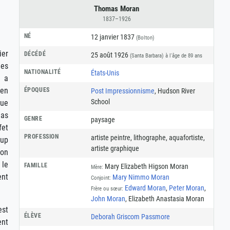
Thomas Moran
1837–1926
NÉ
12 janvier 1837
(Bolton)
ier
DÉCÉDÉ
25 août 1926
(Santa Barbara)
à l'âge de 89 ans
des
NATIONALITÉ
États-Unis
e a
 en
ÉPOQUES
Post Impressionnisme
, Hudson River
School
que
mas
GENRE
paysage
fet
PROFESSION
artiste peintre
,
lithographe
,
aquafortiste
,
oup
artiste graphique
son
 le
FAMILLE
Mary Elizabeth Higson Moran
Mère:
ent
Mary Nimmo Moran
Conjoint:
Edward Moran
,
Peter Moran
,
Frère ou sœur:
John Moran
, Elizabeth Anastasia Moran
est
ÉLÈVE
Deborah Griscom Passmore
ent