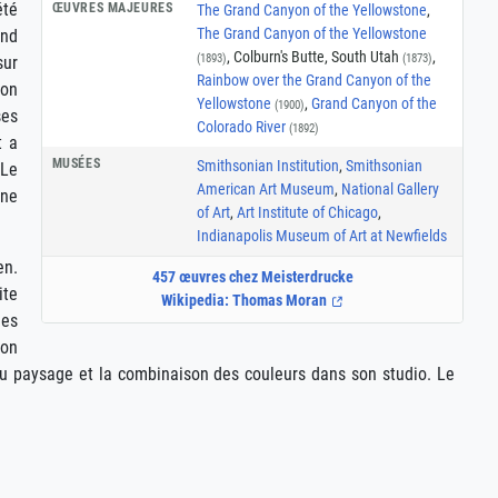
été
ŒUVRES MAJEURES
The Grand Canyon of the Yellowstone
,
The Grand Canyon of the Yellowstone
end
, Colburn's Butte, South Utah
,
(1893)
(1873)
sur
Rainbow over the Grand Canyon of the
ion
Yellowstone
,
Grand Canyon of the
(1900)
ses
Colorado River
(1892)
t a
MUSÉES
Smithsonian Institution
,
Smithsonian
 Le
American Art Museum
,
National Gallery
une
of Art
,
Art Institute of Chicago
,
Indianapolis Museum of Art at Newfields
en.
457 œuvres chez Meisterdrucke
ite
Wikipedia: Thomas Moran
des
son
 du paysage et la combinaison des couleurs dans son studio. Le