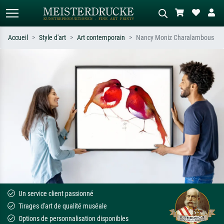
Accueil
Style d'art
Art contemporain
Nancy Moniz Charalambous
Recherche standard
Recherche d'images IA
Recherchez par artiste, titre ou style –
Décrivez la scène – ex. prairie verte,
ex. Monet, Nuit étoilée,
abstrait avec beaucoup de rouge,
impressionnisme, vague de Hokusai,
tableau sombre, nu debout près d'un
nu.
arbre.
Un service client passionné
Tirages d'art de qualité muséale
Options de personnalisation disponibles