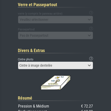
Verre et Passepartout
verre (y compris le panneau arrière)
Veuillez sélectionner
Passepartout
Pas de Passepartout
Divers & Extras
Cintre photo
Cintre à image dentelée
Résumé
Pression & Médium
€ 72.27