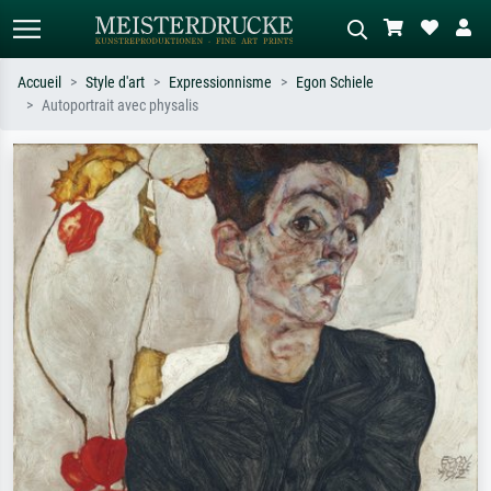
Accueil
Style d'art
Expressionnisme
Egon Schiele
Autoportrait avec physalis
Recherche standard
Recherche d'images IA
Recherchez par artiste, titre ou style –
Décrivez la scène – ex. prairie verte,
ex. Monet, Nuit étoilée,
abstrait avec beaucoup de rouge,
impressionnisme, vague de Hokusai,
tableau sombre, nu debout près d'un
nu.
arbre.