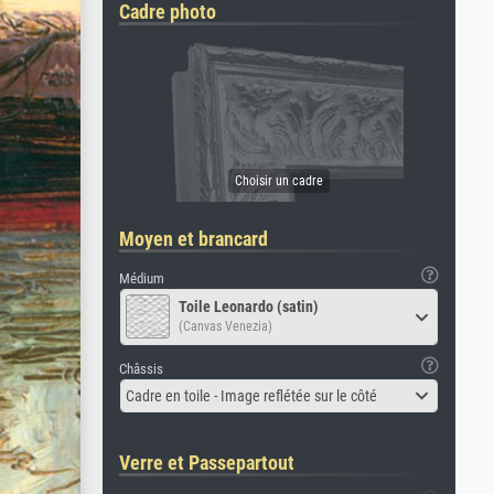
Cadre photo
Moyen et brancard
Médium
Toile Leonardo (satin)
(Canvas Venezia)
Châssis
Cadre en toile - Image reflétée sur le côté
Verre et Passepartout