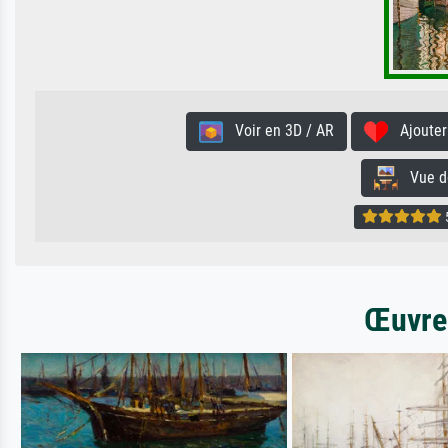
Voir en 3D / AR
Ajouter 
Vue de 
5
Œuvres