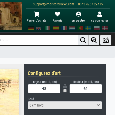
support@meisterdrucke.com · 0043 4257 29415
Panier d'achats
Favoris
enregistrer
se connecter
Configurez d'art
Largeur (motif, cm)
Hauteur (motif, cm)
Bord
0 cm bord