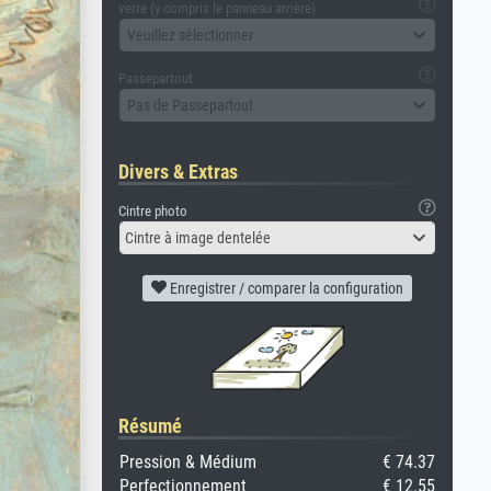
verre (y compris le panneau arrière)
Veuillez sélectionner
Passepartout
Pas de Passepartout
Divers & Extras
Cintre photo
Cintre à image dentelée
Enregistrer / comparer la configuration
Résumé
Pression & Médium
€ 74.37
Perfectionnement
€ 12.55