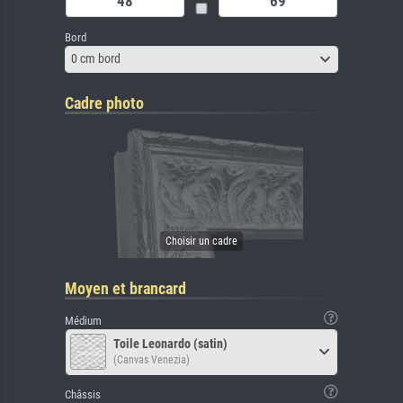
Bord
0 cm bord
Cadre photo
Moyen et brancard
Médium
Toile Leonardo (satin)
(Canvas Venezia)
Châssis