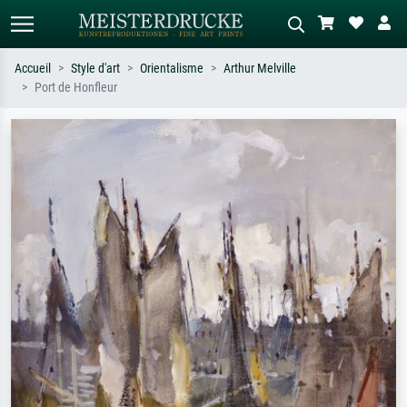
Accueil
Style d'art
Orientalisme
Arthur Melville
Port de Honfleur
Recherche standard
Recherche d'images IA
Recherchez par artiste, titre ou style –
Décrivez la scène – ex. prairie verte,
ex. Monet, Nuit étoilée,
abstrait avec beaucoup de rouge,
impressionnisme, vague de Hokusai,
tableau sombre, nu debout près d'un
nu.
arbre.