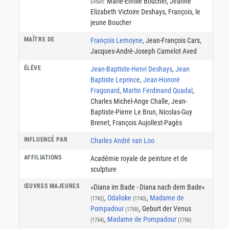
Marie-Émilie Boucher, Jeanne
Enfant:
Elizabeth Victoire Deshays, François, le
jeune Boucher
MAÎTRE DE
François Lemoyne
, Jean-François Cars,
Jacques-André-Joseph Camelot Aved
ÉLÈVE
Jean-Baptiste-Henri Deshays
,
Jean
Baptiste Leprince
,
Jean-Honoré
Fragonard
,
Martin Ferdinand Quadal
,
Charles Michel-Ange Challe, Jean-
Baptiste-Pierre Le Brun, Nicolas-Guy
Brenet, François Aujollest-Pagès
INFLUENCÉ PAR
Charles André van Loo
AFFILIATIONS
Académie royale de peinture et de
sculpture
ŒUVRES MAJEURES
»Diana im Bade - Diana nach dem Bade«
,
Odaliske
,
Madame de
(1742)
(1740)
Pompadour
, Geburt der Venus
(1759)
,
Madame de Pompadour
(1754)
(1756)