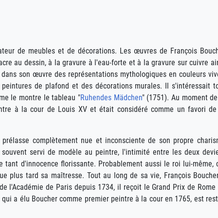
nateur de meubles et de décorations. Les œuvres de François Bouc
cre au dessin, à la gravure à l'eau-forte et à la gravure sur cuivre ai
e dans son œuvre des représentations mythologiques en couleurs viv
 peintures de plafond et des décorations murales. Il s'intéressait t
me le montre le tableau "
Ruhendes Mädchen
" (1751). Au moment de
ntre à la cour de Louis XV et était considéré comme un favori de
se prélasse complètement nue et inconsciente de son propre chari
a souvent servi de modèle au peintre, l'intimité entre les deux devi
e tant d'innocence florissante. Probablement aussi le roi lui-même, 
e plus tard sa maîtresse. Tout au long de sa vie, François Bouche
de l'Académie de Paris depuis 1734, il reçoit le Grand Prix de Rome
i, qui a élu Boucher comme premier peintre à la cour en 1765, est res