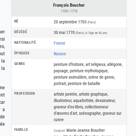
François Boucher
1703–1770
NÉ
20 septembre 1703
(Paris)
her
DÉCÉDÉ
30 mai 1770
(Paris)
à l'âge de 66 ans
nsi
NATIONALITÉ
France
es,
out
ÉPOQUES
Rococo
 la
GENRE
peinture d'histoire
,
art religieux
,
allégorie
,
 la
paysage
,
peinture mythologique
,
peinture animalière
,
scène de genre
,
portrait
,
peinture de bataille
sme
PROFESSION
artiste peintre
,
artiste graphique
,
ent
illustrateur
,
aquafortiste
,
dessinateur
,
car
graveur d'ex-libris
,
collectionneur
r a
d'œuvres d'art
,
scénographe
,
graveur sur
 de
cuivre
tée
FAMILLE
Marie-Jeanne Boucher
Conjoint: