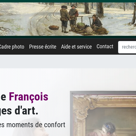
Contact
Cadre photo
Presse écrite
Aide et service
de
François
es d'art.
des moments de confort