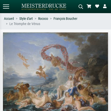
Accueil
Style d'art
Rococo
François Boucher
Le Triomphe de Vénus
Recherche standard
Recherche d'images IA
Recherchez par artiste, titre ou style –
Décrivez la scène – ex. prairie verte,
ex. Monet, Nuit étoilée,
abstrait avec beaucoup de rouge,
impressionnisme, vague de Hokusai,
tableau sombre, nu debout près d'un
nu.
arbre.