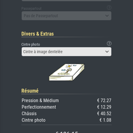
Passepartout
Pas de Passepartout
Divers & Extras
Cintre photo
Cintre à image dentelée
Résumé
Pression & Médium
€ 72.27
Perfectionnement
€ 12.29
Châssis
€ 40.52
Cintre photo
€ 1.08