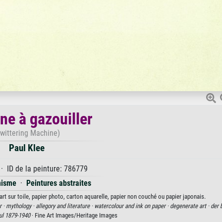
ne à gazouiller
Twittering Machine)
Paul Klee
· ID de la peinture: 786779
nisme
·
Peintures abstraites
art sur toile, papier photo, carton aquarelle, papier non couché ou papier japonais.
r ·
mythology ·
allegory and literature ·
watercolour and ink on paper ·
degenerate art ·
der b
ul 1879-1940
· Fine Art Images/Heritage Images