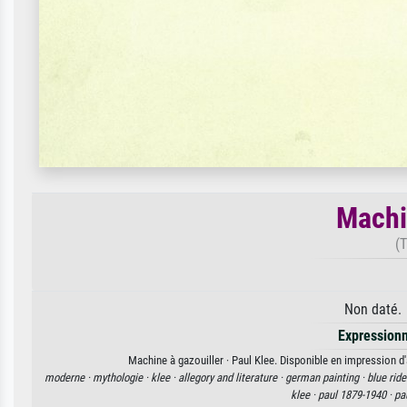
Machi
(
Non daté. 
Expression
Machine à gazouiller · Paul Klee. Disponible en impression d'
moderne ·
mythologie ·
klee ·
allegory and literature ·
german painting ·
blue ride
klee ·
paul 1879-1940 ·
pa