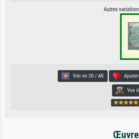
Autres variatio
Voir en 3D / AR
Ajouter 
Vue de 
Œuvres