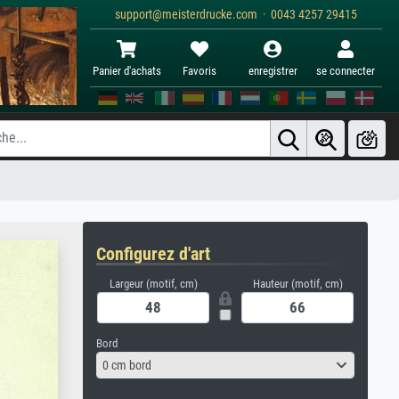
support@meisterdrucke.com · 0043 4257 29415
Panier d'achats
Favoris
enregistrer
se connecter
Configurez d'art
Largeur (motif, cm)
Hauteur (motif, cm)
Bord
0 cm bord