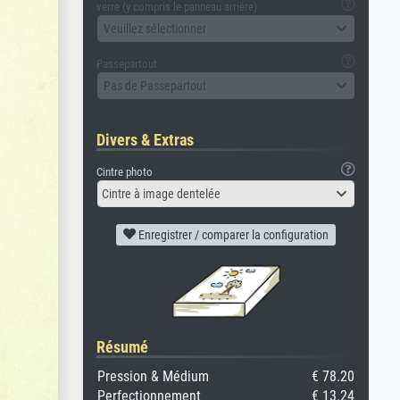
verre (y compris le panneau arrière)
Veuillez sélectionner
Passepartout
Pas de Passepartout
Divers & Extras
Cintre photo
Cintre à image dentelée
Enregistrer / comparer la configuration
Résumé
Pression & Médium
€ 78.20
Perfectionnement
€ 13.24