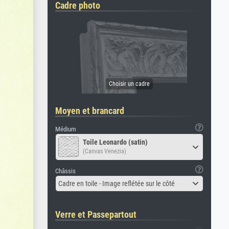
Cadre photo
Moyen et brancard
Médium
Toile Leonardo (satin)
(Canvas Venezia)
Châssis
Cadre en toile - Image reflétée sur le côté
Verre et Passepartout