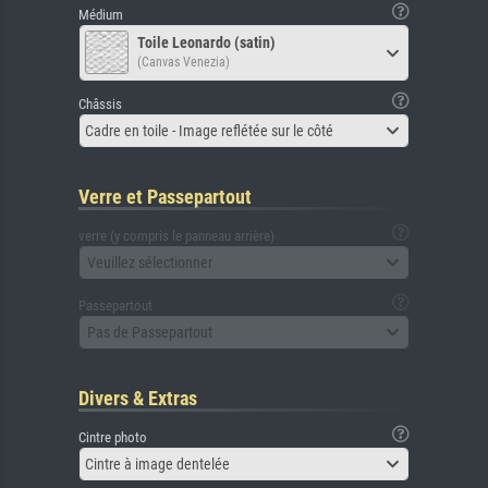
Médium
Toile Leonardo (satin)
(Canvas Venezia)
Châssis
Cadre en toile - Image reflétée sur le côté
Verre et Passepartout
verre (y compris le panneau arrière)
Veuillez sélectionner
Passepartout
Pas de Passepartout
Divers & Extras
Cintre photo
Cintre à image dentelée