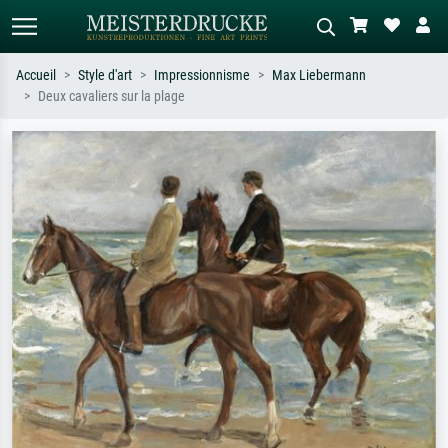
Accueil
Style d'art
Impressionnisme
Max Liebermann
Deux cavaliers sur la plage
Recherche standard
Recherche d'images IA
Recherchez par artiste, titre ou style –
Décrivez la scène – ex. prairie verte,
ex. Monet, Nuit étoilée,
abstrait avec beaucoup de rouge,
impressionnisme, vague de Hokusai,
tableau sombre, nu debout près d'un
nu.
arbre.