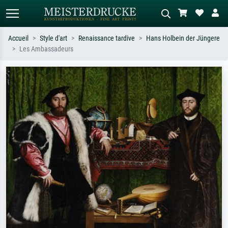
Accueil
Style d'art
Renaissance tardive
Hans Holbein der Jüngere
Les Ambassadeurs
Recherche standard
Recherche d'images IA
Recherchez par artiste, titre ou style –
Décrivez la scène – ex. prairie verte,
ex. Monet, Nuit étoilée,
abstrait avec beaucoup de rouge,
impressionnisme, vague de Hokusai,
tableau sombre, nu debout près d'un
nu.
arbre.