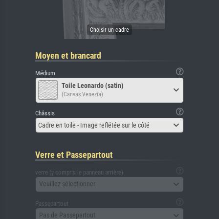
Moyen et brancard
Médium
Toile Leonardo (satin)
(Canvas Venezia)
Châssis
Cadre en toile - Image reflétée sur le côté
Verre et Passepartout
verre (y compris le panneau arrière)
Veuillez sélectionner
Passepartout
Pas de Passepartout