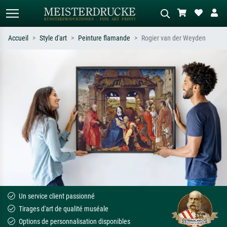
Accueil
Style d'art
Peinture flamande
Rogier van der Weyden
Recherche standard
Recherche d'images IA
Recherchez par artiste, titre ou style –
Décrivez la scène – ex. prairie verte,
ex. Monet, Nuit étoilée,
abstrait avec beaucoup de rouge,
impressionnisme, vague de Hokusai,
tableau sombre, nu debout près d'un
nu.
arbre.
Un service client passionné
Tirages d'art de qualité muséale
Options de personnalisation disponibles