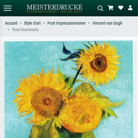
Accueil
Style d'art
Post Impressionnisme
Vincent van Gogh
Trois tournesols
Recherche standard
Recherche d'images IA
Recherchez par artiste, titre ou style –
Décrivez la scène – ex. prairie verte,
ex. Monet, Nuit étoilée,
abstrait avec beaucoup de rouge,
impressionnisme, vague de Hokusai,
tableau sombre, nu debout près d'un
nu.
arbre.