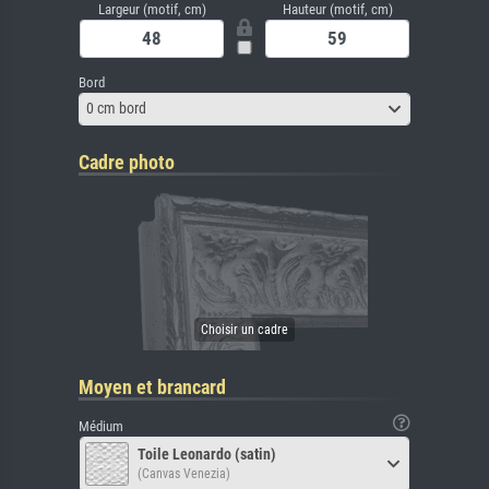
Largeur (motif, cm)
Hauteur (motif, cm)
Bord
0 cm bord
Cadre photo
Moyen et brancard
Médium
Toile Leonardo (satin)
(Canvas Venezia)