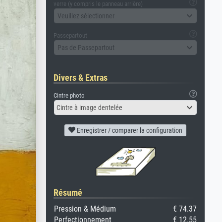
verre (y compris le panneau arrière)
Veuillez sélectionner
Passepartout
Pas de Passepartout
Divers & Extras
Cintre photo
Cintre à image dentelée
Enregistrer / comparer la configuration
Résumé
Pression & Médium
€ 74.37
Perfectionnement
€ 12.55