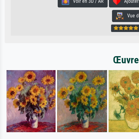
Voir en 3D / AR
Ajouter 
Vue de 
Œuvres