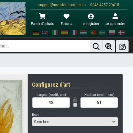
support@meisterdrucke.com · 0043 4257 29415
Panier d'achats
Favoris
enregistrer
se connecter
Configurez d'art
Largeur (motif, cm)
Hauteur (motif, cm)
Bord
0 cm bord