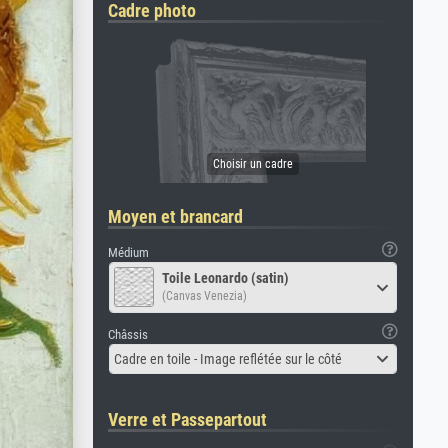
Cadre photo
Moyen et brancard
Médium
Toile Leonardo (satin)
(Canvas Venezia)
Châssis
Cadre en toile - Image reflétée sur le côté
Verre et Passepartout