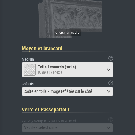
Moyen et brancard
Médium
Toile Leonardo (satin)
(Canvas Venezia)
Châssis
Cadre en toile - Image reflétée sur le côté
Verre et Passepartout
verre (y compris le panneau arrière)
Veuillez sélectionner