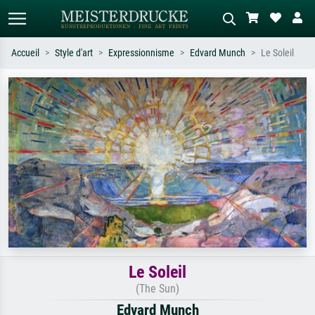
Accueil
Style d'art
Expressionnisme
Edvard Munch
Le Soleil
Recherche standard
Recherche d'images IA
Recherchez par artiste, titre ou style –
Décrivez la scène – ex. prairie verte,
ex. Monet, Nuit étoilée,
abstrait avec beaucoup de rouge,
impressionnisme, vague de Hokusai,
tableau sombre, nu debout près d'un
nu.
arbre.
Le Soleil
(The Sun)
Edvard Munch