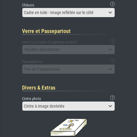
Châssis
Cadre en toile - Image reflétée sur le côté
Verre et Passepartout
verre (y compris le panneau arrière)
Veuillez sélectionner
Passepartout
Pas de Passepartout
Divers & Extras
Cintre photo
Cintre à image dentelée