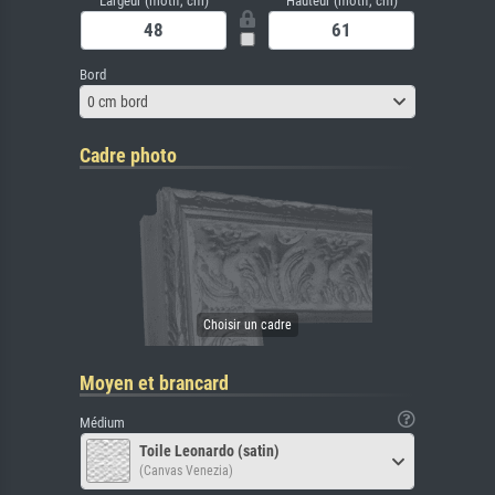
Largeur (motif, cm)
Hauteur (motif, cm)
Bord
0 cm bord
Cadre photo
Moyen et brancard
Médium
Toile Leonardo (satin)
(Canvas Venezia)