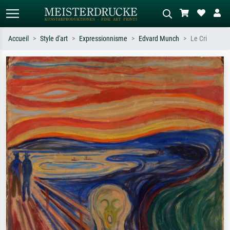
Accueil
Style d'art
Expressionnisme
Edvard Munch
Le Cri
Recherche standard
Recherche d'images IA
Recherchez par artiste, titre ou style –
Décrivez la scène – ex. prairie verte,
ex. Monet, Nuit étoilée,
abstrait avec beaucoup de rouge,
impressionnisme, vague de Hokusai,
tableau sombre, nu debout près d'un
nu.
arbre.