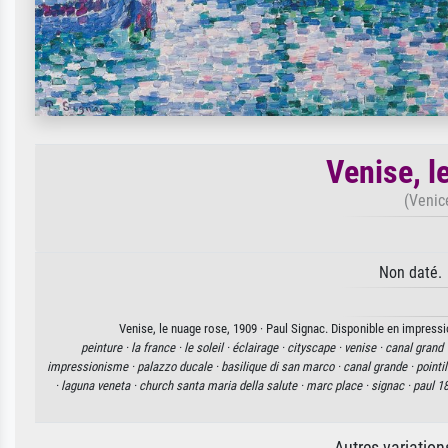
Venise, l
(Venic
Non daté. 
Venise, le nuage rose, 1909 · Paul Signac. Disponible en impressio
peinture ·
la france ·
le soleil ·
éclairage ·
cityscape ·
venise ·
canal grand 
impressionisme ·
palazzo ducale ·
basilique di san marco ·
canal grande ·
pointi
·
laguna veneta ·
church santa maria della salute ·
marc place ·
signac ·
paul 1