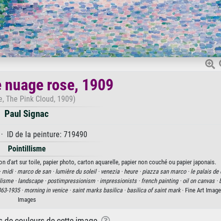
e nuage rose, 1909
e, The Pink Cloud, 1909)
Paul Signac
· ID de la peinture: 719490
Pointillisme
n d'art sur toile, papier photo, carton aquarelle, papier non couché ou papier japonais.
·
midi ·
marco de san ·
lumière du soleil ·
venezia ·
heure ·
piazza san marco ·
le palais de 
llisme ·
landscape ·
postimpressionism ·
impressionists ·
french painting ·
oil on canvas ·
863-1935 ·
morning in venice ·
saint marks basilica ·
basilica of saint mark
· Fine Art Imag
Images