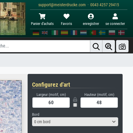
support@meisterdrucke.com · 0043 4257 29415
Panier d'achats
Favoris
enregistrer
se connecter
Configurez d'art
Largeur (motif, cm)
Hauteur (motif, cm)
Bord
0 cm bord