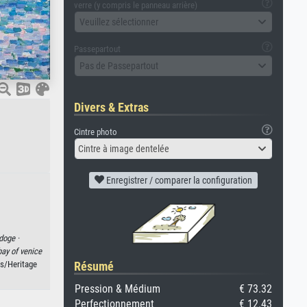
verre (y compris le panneau arrière)
Veuillez sélectionner
Passepartout
Pas de Passepartout
Divers & Extras
Cintre photo
Cintre à image dentelée
Enregistrer / comparer la configuration
doge ·
bay of venice
Résumé
es/Heritage
Pression & Médium
€ 73.32
Perfectionnement
€ 12.43