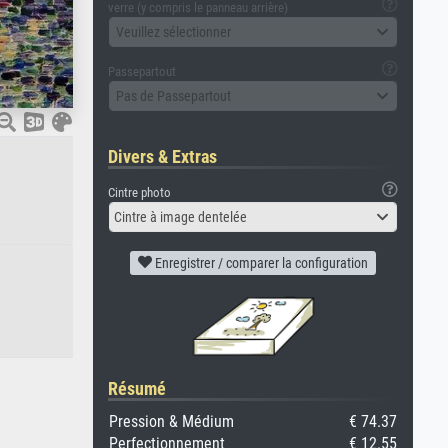
verre (y compris le panneau arrière)
Veuillez sélectionner
Passepartout
Pas de Passepartout
Divers & Extras
Cintre photo
Cintre à image dentelée
Enregistrer / comparer la configuration
Résumé
Pression & Médium
€ 74.37
Perfectionnement
€ 12.55