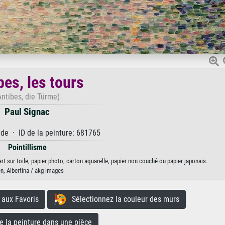
bes, les tours
Antibes, die Türme)
Paul Signac
e · ID de la peinture: 681765
Pointillisme
art sur toile, papier photo, carton aquarelle, papier non couché ou papier japonais.
n, Albertina / akg-images
aux Favoris
Sélectionnez la couleur des murs
la peinture dans une pièce