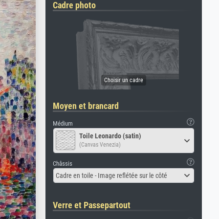
Cadre photo
Moyen et brancard
Médium
Toile Leonardo (satin)
(Canvas Venezia)
Châssis
Cadre en toile - Image reflétée sur le côté
Verre et Passepartout