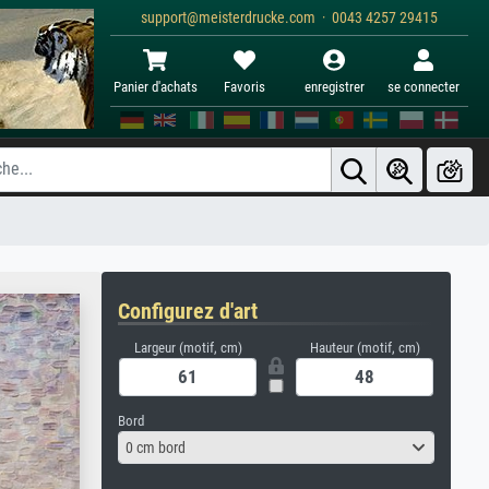
support@meisterdrucke.com · 0043 4257 29415
Panier d'achats
Favoris
enregistrer
se connecter
Configurez d'art
Largeur (motif, cm)
Hauteur (motif, cm)
Bord
0 cm bord