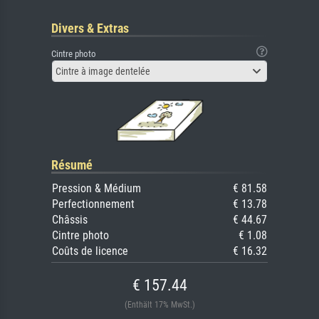
Divers & Extras
Cintre photo
Cintre à image dentelée
Résumé
Pression & Médium
€ 81.58
Perfectionnement
€ 13.78
Châssis
€ 44.67
Cintre photo
€ 1.08
Coûts de licence
€ 16.32
€ 157.44
(Enthält 17% MwSt.)