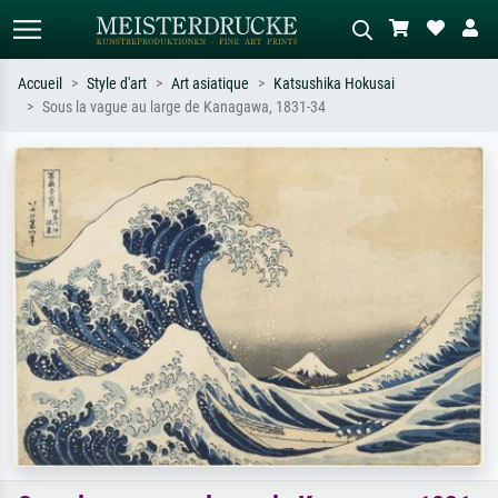
Accueil
Style d'art
Art asiatique
Katsushika Hokusai
Sous la vague au large de Kanagawa, 1831-34
Recherche standard
Recherche d'images IA
Recherchez par artiste, titre ou style –
Décrivez la scène – ex. prairie verte,
ex. Monet, Nuit étoilée,
abstrait avec beaucoup de rouge,
impressionnisme, vague de Hokusai,
tableau sombre, nu debout près d'un
nu.
arbre.