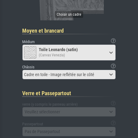
Moyen et brancard
Médium
Toile Leonardo (satin)
(Canvas Venezia)
Châssis
Cadre en toile - Image reflétée sur le côté
Verre et Passepartout
verre (y compris le panneau arrière)
Veuillez sélectionner
Passepartout
Pas de Passepartout