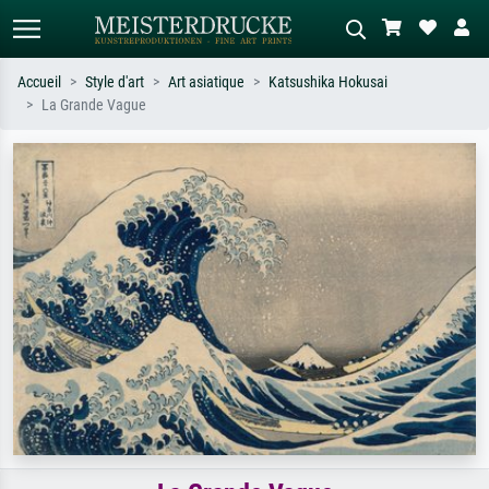
Accueil
Style d'art
Art asiatique
Katsushika Hokusai
La Grande Vague
Recherche standard
Recherche d'images IA
Recherchez par artiste, titre ou style –
Décrivez la scène – ex. prairie verte,
ex. Monet, Nuit étoilée,
abstrait avec beaucoup de rouge,
impressionnisme, vague de Hokusai,
tableau sombre, nu debout près d'un
nu.
arbre.