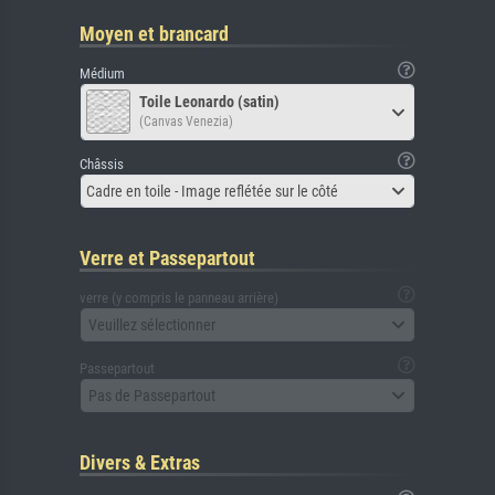
Moyen et brancard
Médium
Toile Leonardo (satin)
(Canvas Venezia)
Châssis
Cadre en toile - Image reflétée sur le côté
Verre et Passepartout
verre (y compris le panneau arrière)
Veuillez sélectionner
Passepartout
Pas de Passepartout
Divers & Extras