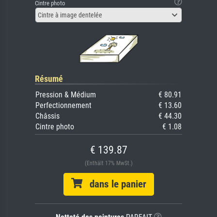
Cintre photo
Cintre à image dentelée
Résumé
Pression & Médium
€ 80.91
Perfectionnement
€ 13.60
Châssis
€ 44.30
Cintre photo
€ 1.08
€ 139.87
(Enthält 17% MwSt.)
dans le panier