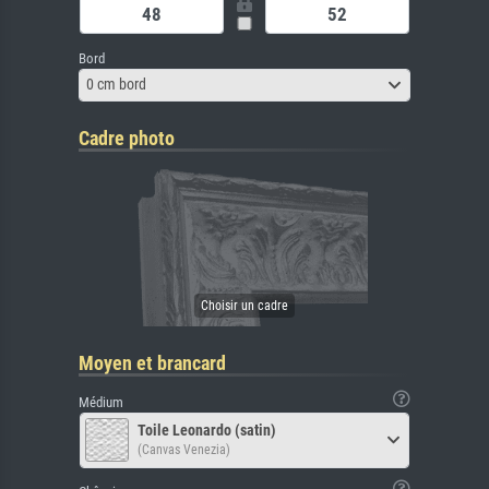
Bord
0 cm bord
Cadre photo
Moyen et brancard
Médium
Toile Leonardo (satin)
(Canvas Venezia)