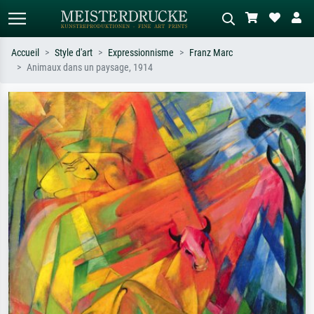
Accueil
Style d'art
Expressionnisme
Franz Marc
Animaux dans un paysage, 1914
Recherche standard
Recherche d'images IA
Recherchez par artiste, titre ou style –
Décrivez la scène – ex. prairie verte,
ex. Monet, Nuit étoilée,
abstrait avec beaucoup de rouge,
impressionnisme, vague de Hokusai,
tableau sombre, nu debout près d'un
nu.
arbre.