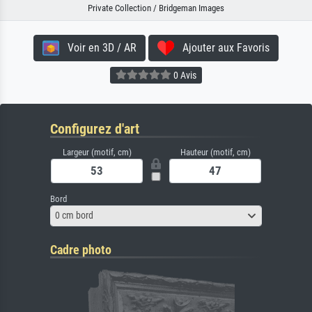
Private Collection / Bridgeman Images
Voir en 3D / AR
Ajouter aux Favoris
0 Avis
Configurez d'art
Largeur (motif, cm)
Hauteur (motif, cm)
Bord
0 cm bord
Cadre photo