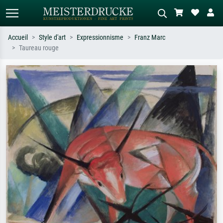
Accueil
Style d'art
Expressionnisme
Franz Marc
Taureau rouge
Recherche standard
Recherche d'images IA
Recherchez par artiste, titre ou style –
Décrivez la scène – ex. prairie verte,
ex. Monet, Nuit étoilée,
abstrait avec beaucoup de rouge,
impressionnisme, vague de Hokusai,
tableau sombre, nu debout près d'un
nu.
arbre.