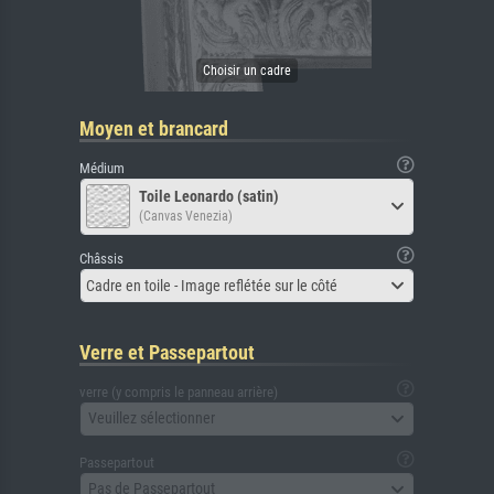
Moyen et brancard
Médium
Toile Leonardo (satin)
(Canvas Venezia)
Châssis
Cadre en toile - Image reflétée sur le côté
Verre et Passepartout
verre (y compris le panneau arrière)
Veuillez sélectionner
Passepartout
Pas de Passepartout