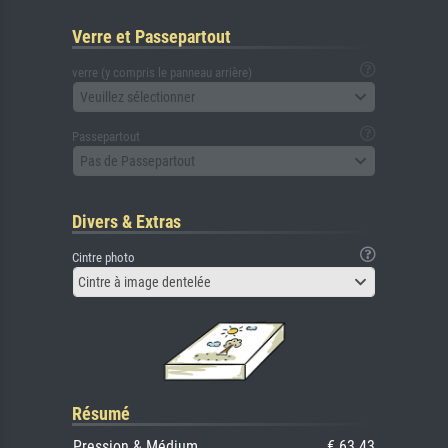
Verre et Passepartout
verre (y compris le panneau arrière)
Veuillez sélectionner
Passepartout
Pas de Passepartout
Divers & Extras
Cintre photo
Cintre à image dentelée
Résumé
Pression & Médium
€ 63.43