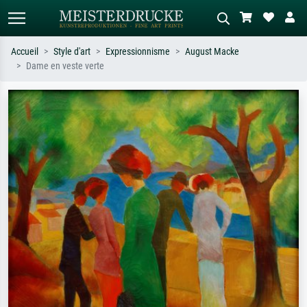
Accueil
Style d'art
Expressionnisme
August Macke
Dame en veste verte
Recherche standard
Recherche d'images IA
Recherchez par artiste, titre ou style –
Décrivez la scène – ex. prairie verte,
ex. Monet, Nuit étoilée,
abstrait avec beaucoup de rouge,
impressionnisme, vague de Hokusai,
tableau sombre, nu debout près d'un
nu.
arbre.