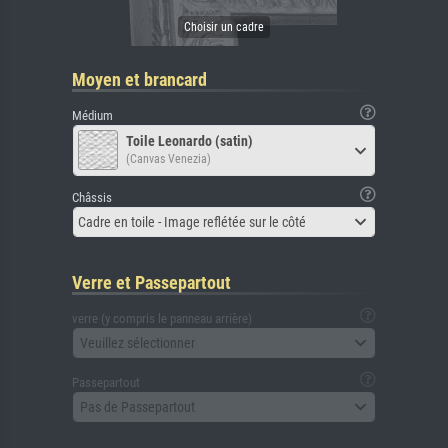
Moyen et brancard
Médium
Toile Leonardo (satin)
(Canvas Venezia)
Châssis
Cadre en toile - Image reflétée sur le côté
Verre et Passepartout
verre (y compris le panneau arrière)
Veuillez sélectionner
Passepartout
Pas de Passepartout