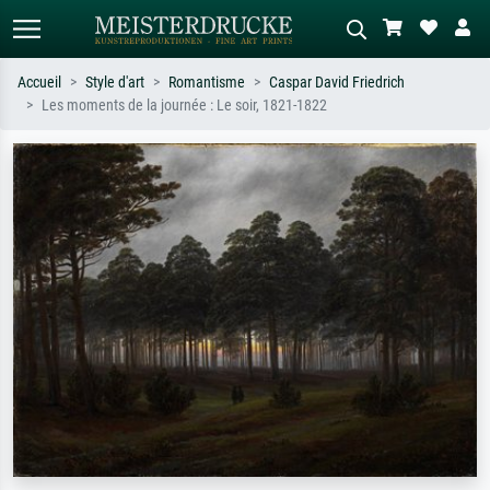
Accueil
Style d'art
Romantisme
Caspar David Friedrich
Les moments de la journée : Le soir, 1821-1822
Recherche standard
Recherche d'images IA
Recherchez par artiste, titre ou style –
Décrivez la scène – ex. prairie verte,
ex. Monet, Nuit étoilée,
abstrait avec beaucoup de rouge,
impressionnisme, vague de Hokusai,
tableau sombre, nu debout près d'un
nu.
arbre.